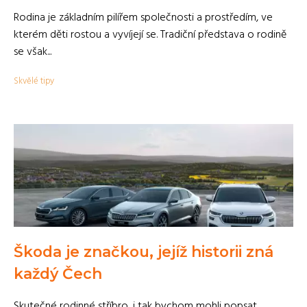
Rodina je základním pilířem společnosti a prostředím, ve
kterém děti rostou a vyvíjejí se. Tradiční představa o rodině
se však...
Skvělé tipy
Škoda je značkou, jejíž historii zná
každý Čech
Skutečné rodinné stříbro, i tak bychom mohli popsat