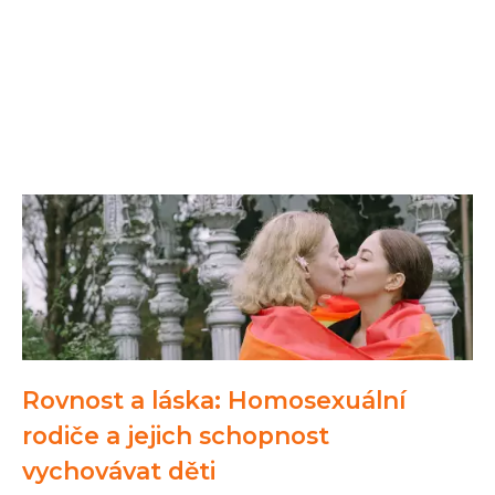
Rovnost a láska: Homosexuální
rodiče a jejich schopnost
vychovávat děti