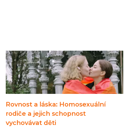
Rovnost a láska: Homosexuální
rodiče a jejich schopnost
vychovávat děti