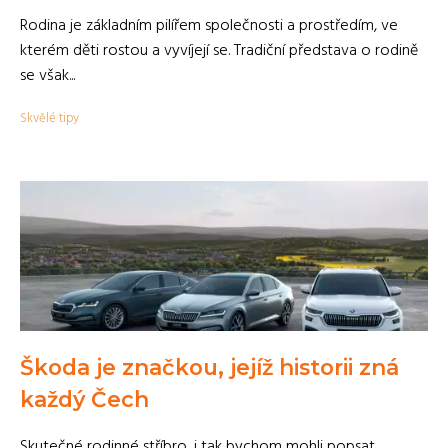
Rodina je základním pilířem společnosti a prostředím, ve
kterém děti rostou a vyvíjejí se. Tradiční představa o rodině
se však...
Skvělé tipy
Škoda je značkou, jejíž historii zná
každý Čech
Skutečné rodinné stříbro, i tak bychom mohli popsat