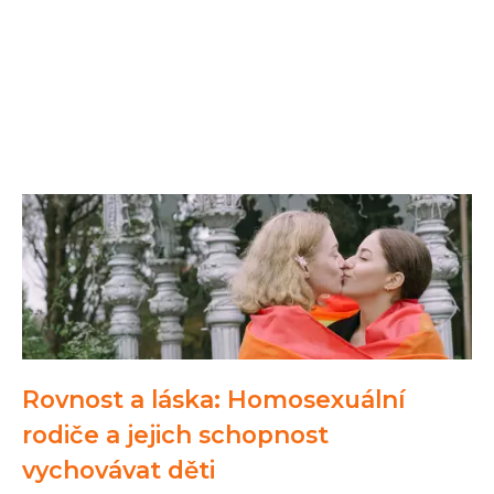
Rovnost a láska: Homosexuální
rodiče a jejich schopnost
vychovávat děti