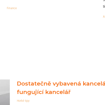
,
s
Finance
A
Dostatečně vybavená kancelá
fungující kancelář
Horké tipy