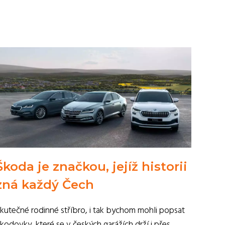
Škoda je značkou, jejíž historii
zná každý Čech
kutečné rodinné stříbro, i tak bychom mohli popsat
kodovky, které se v českých garážích drží i přes