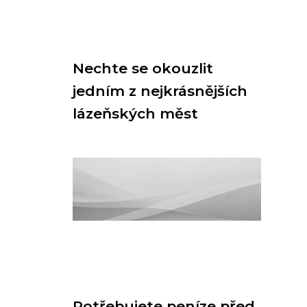
Nechte se okouzlit
jedním z nejkrásnějších
lázeňských měst
Potřebujete peníze před