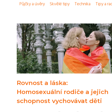
Půjčky a úvěry
Skvělé tipy
Technika
Tipy a ra
Rovnost a láska:
Homosexuální rodiče a jejich
schopnost vychovávat děti