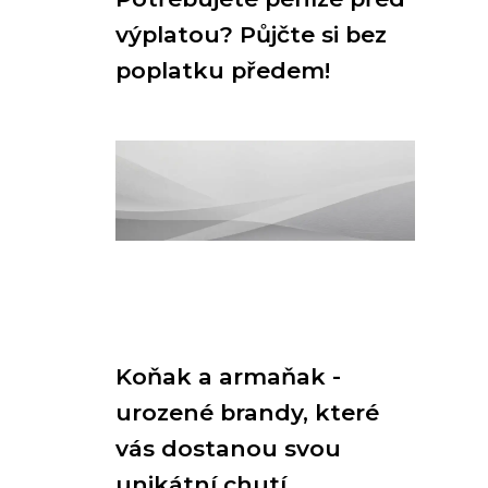
výplatou? Půjčte si bez
poplatku předem!
Koňak a armaňak -
urozené brandy, které
vás dostanou svou
unikátní chutí