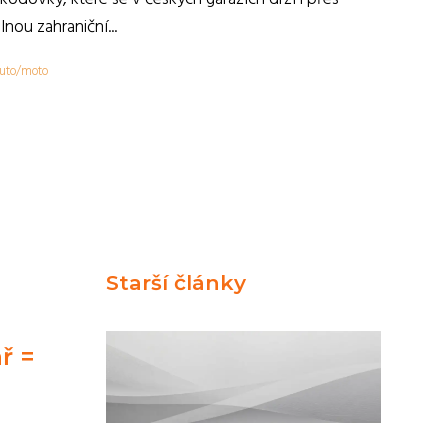
ilnou zahraniční...
uto/moto
Starší články
ř =