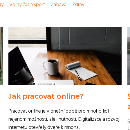
dy
Volný čas a sport
Zábava
Zdraví
Jak pracovat online?
Pracovat online je v dnešní době pro mnoho lidí
nejenom možností, ale i nutností. Digitalizace a rozvoj
S
internetu otevřely dveře k mnoha...
Š