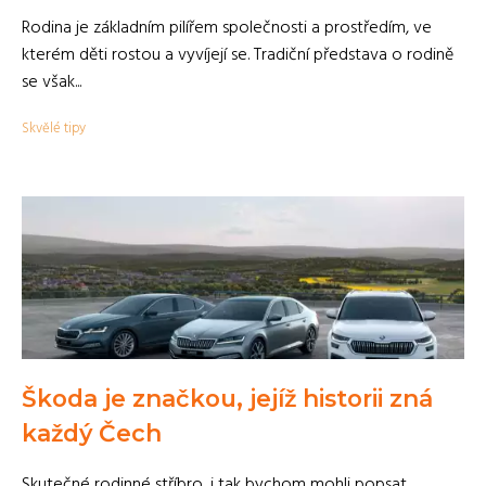
Rodina je základním pilířem společnosti a prostředím, ve
kterém děti rostou a vyvíjejí se. Tradiční představa o rodině
se však...
Skvělé tipy
Škoda je značkou, jejíž historii zná
každý Čech
Skutečné rodinné stříbro, i tak bychom mohli popsat