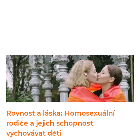
Rovnost a láska: Homosexuální
rodiče a jejich schopnost
vychovávat děti