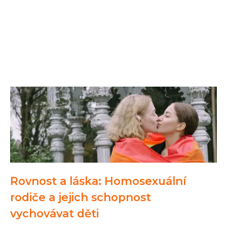
Rovnost a láska: Homosexuální
rodiče a jejich schopnost
vychovávat děti