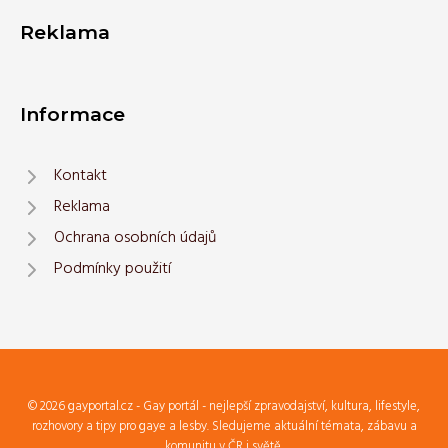
Reklama
Informace
Kontakt
Reklama
Ochrana osobních údajů
Podmínky použití
© 2026 gayportal.cz - Gay portál - nejlepší zpravodajství, kultura, lifestyle,
rozhovory a tipy pro gaye a lesby. Sledujeme aktuální témata, zábavu a
komunitu v ČR i světě.