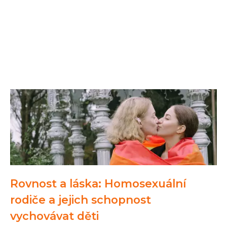
Rovnost a láska: Homosexuální
rodiče a jejich schopnost
vychovávat děti