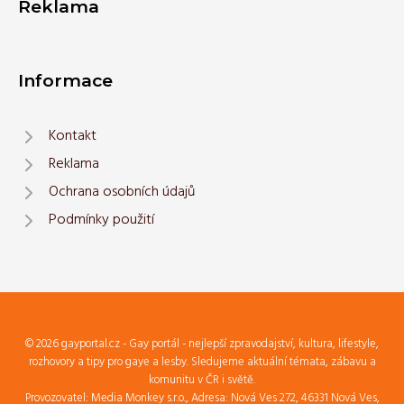
Reklama
Informace
Kontakt
Reklama
Ochrana osobních údajů
Podmínky použití
© 2026 gayportal.cz - Gay portál - nejlepší zpravodajství, kultura, lifestyle,
rozhovory a tipy pro gaye a lesby. Sledujeme aktuální témata, zábavu a
komunitu v ČR i světě.
Provozovatel: Media Monkey s.r.o., Adresa: Nová Ves 272, 46331 Nová Ves,