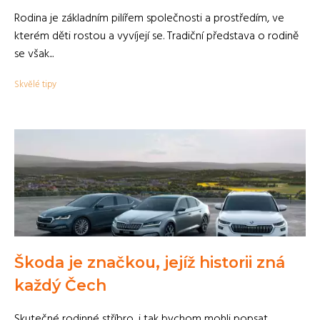
Rodina je základním pilířem společnosti a prostředím, ve
kterém děti rostou a vyvíjejí se. Tradiční představa o rodině
se však...
Skvělé tipy
Škoda je značkou, jejíž historii zná
každý Čech
Skutečné rodinné stříbro, i tak bychom mohli popsat