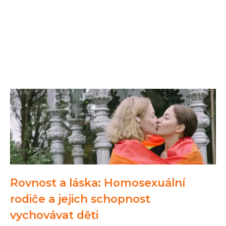
Rovnost a láska: Homosexuální
rodiče a jejich schopnost
vychovávat děti