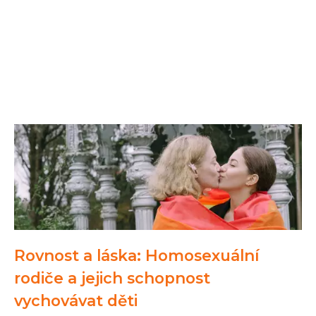
Rovnost a láska: Homosexuální
rodiče a jejich schopnost
vychovávat děti