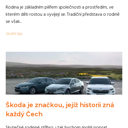
Rodina je základním pilířem společnosti a prostředím, ve
kterém děti rostou a vyvíjejí se. Tradiční představa o rodině
se však...
Skvělé tipy
Škoda je značkou, jejíž historii zná
každý Čech
Skutečné rodinné stříbro, i tak bychom mohli popsat