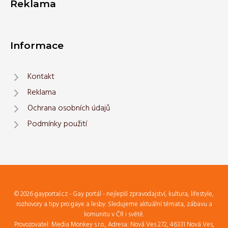
Reklama
Informace
Kontakt
Reklama
Ochrana osobních údajů
Podmínky použití
© 2026 gayportal.cz - Gay portál - nejlepší zpravodajství, kultura, lifestyle,
rozhovory a tipy pro gaye a lesby. Sledujeme aktuální témata, zábavu a
komunitu v ČR i světě.
Provozovatel: Media Monkey s.r.o., Adresa: Nová Ves 272, 46331 Nová Ves,