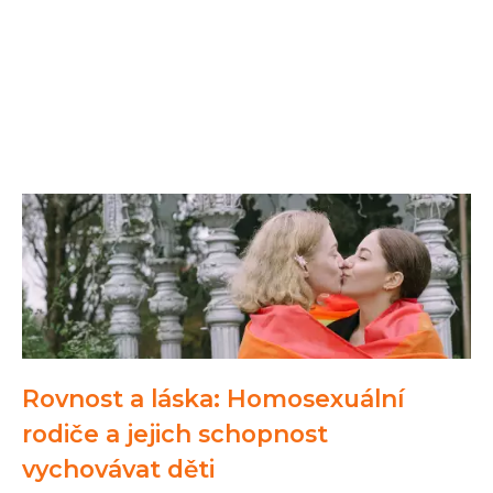
Rovnost a láska: Homosexuální
rodiče a jejich schopnost
vychovávat děti