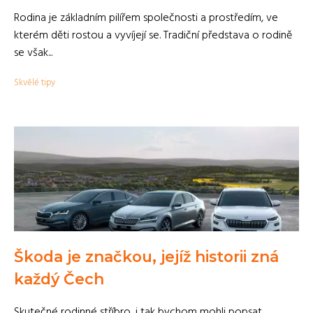
Rodina je základním pilířem společnosti a prostředím, ve
kterém děti rostou a vyvíjejí se. Tradiční představa o rodině
se však...
Skvělé tipy
Škoda je značkou, jejíž historii zná
každý Čech
Skutečné rodinné stříbro, i tak bychom mohli popsat