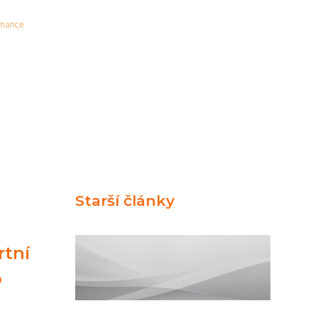
inance
Starší články
rtní
o