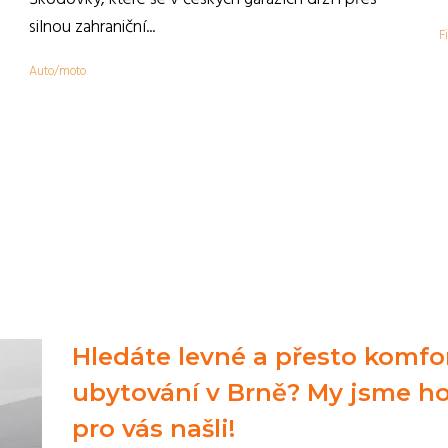
,
silnou zahraniční...
F
Auto/moto
Hledáte levné a přesto komfo
ubytování v Brně? My jsme h
pro vás našli!