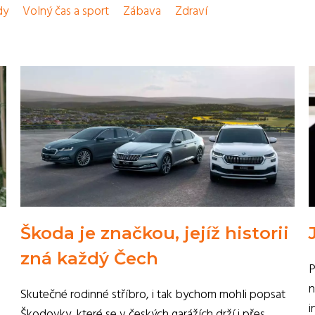
dy
Volný čas a sport
Zábava
Zdraví
Škoda je značkou, jejíž historii
zná každý Čech
P
n
Skutečné rodinné stříbro, i tak bychom mohli popsat
i
Škodovky, které se v českých garážích drží i přes