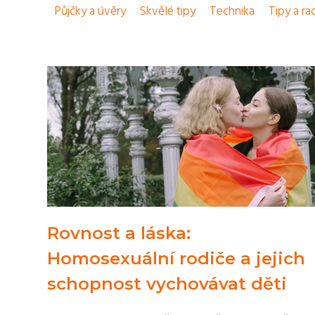
Půjčky a úvěry
Skvělé tipy
Technika
Tipy a ra
Rovnost a láska:
Homosexuální rodiče a jejich
schopnost vychovávat děti