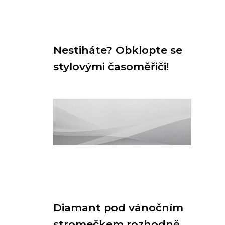
Nestiháte? Obklopte se
stylovými časoměřiči!
Diamant pod vánočním
stromečkem rozhodně