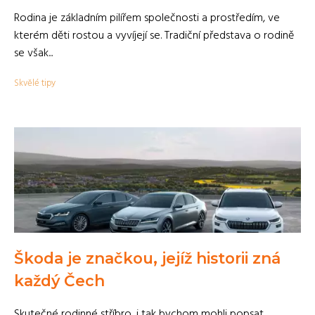
Rodina je základním pilířem společnosti a prostředím, ve
kterém děti rostou a vyvíjejí se. Tradiční představa o rodině
se však...
Skvělé tipy
Škoda je značkou, jejíž historii zná
každý Čech
Skutečné rodinné stříbro, i tak bychom mohli popsat