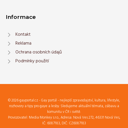
Informace
Kontakt
Reklama
Ochrana osobních údajů
Podmínky použití
© 2026 gayportal.cz - Gay portál - nejlepší zpravodajství, kultura, lifestyle,
rozhovory a tipy pro gaye a lesby. Sledujeme aktuální témata, zábavu a
komunitu v ČR i světě.
Provozovatel: Media Monkey s.r.o., Adresa: Nová Ves 272, 46331 Nová Ves,
IČ: 6087183, DIČ: CZ6087183