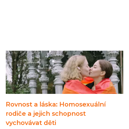
Rovnost a láska: Homosexuální
rodiče a jejich schopnost
vychovávat děti