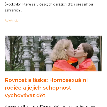
Škodovky, které se v českých garážích drží i přes silnou
zahraniční...
Auto/moto
Rovnost a láska: Homosexuální
rodiče a jejich schopnost
vychovávat děti
Rodina je základním pilířem společnosti a prostředím, ve