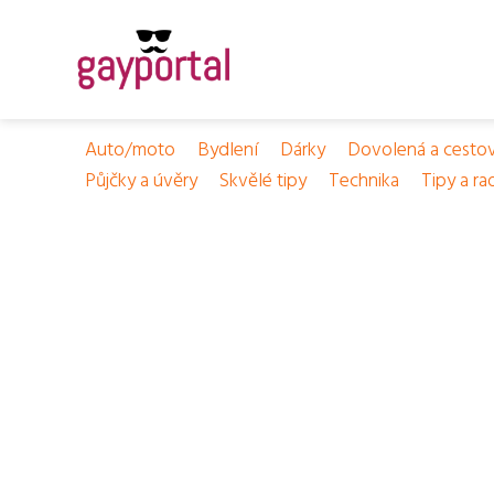
Auto/moto
Bydlení
Dárky
Dovolená a cesto
Půjčky a úvěry
Skvělé tipy
Technika
Tipy a ra