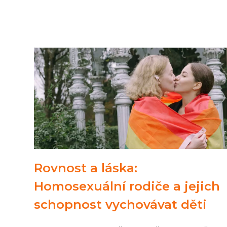
Rovnost a láska:
Homosexuální rodiče a jejich
schopnost vychovávat děti