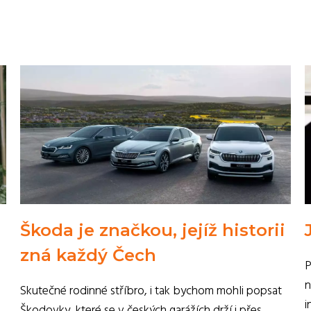
Škoda je značkou, jejíž historii
zná každý Čech
P
n
Skutečné rodinné stříbro, i tak bychom mohli popsat
i
Škodovky, které se v českých garážích drží i přes