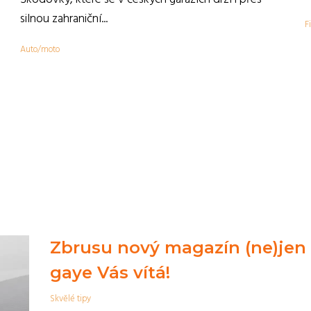
,
silnou zahraniční...
F
Auto/moto
Zbrusu nový magazín (ne)jen
gaye Vás vítá!
Skvělé tipy