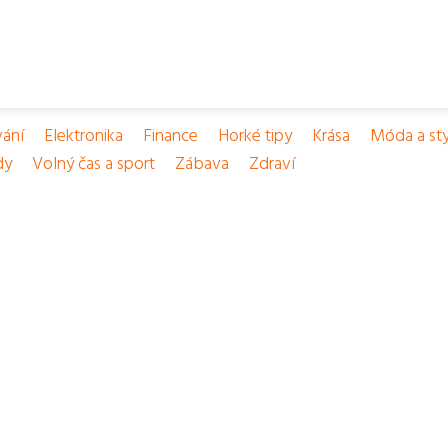
vání
Elektronika
Finance
Horké tipy
Krása
Móda a sty
dy
Volný čas a sport
Zábava
Zdraví