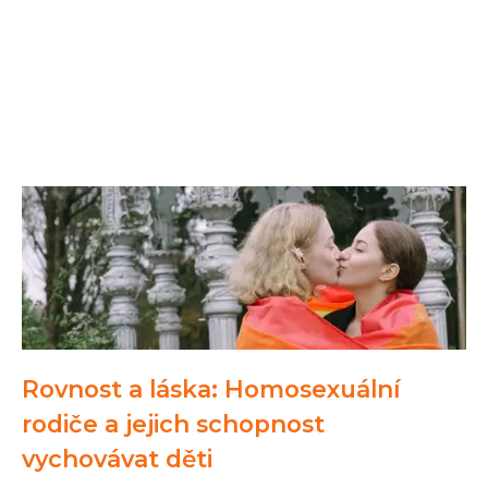
Rovnost a láska: Homosexuální
rodiče a jejich schopnost
vychovávat děti