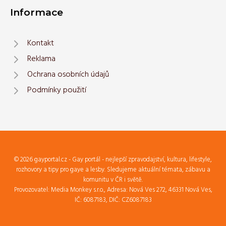
Informace
Kontakt
Reklama
Ochrana osobních údajů
Podmínky použití
© 2026 gayportal.cz - Gay portál - nejlepší zpravodajství, kultura, lifestyle,
rozhovory a tipy pro gaye a lesby. Sledujeme aktuální témata, zábavu a
komunitu v ČR i světě.
Provozovatel: Media Monkey s.r.o., Adresa: Nová Ves 272, 46331 Nová Ves,
IČ: 6087183, DIČ: CZ6087183