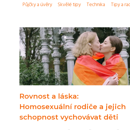
Půjčky a úvěry
Skvělé tipy
Technika
Tipy a ra
Rovnost a láska:
Homosexuální rodiče a jejich
schopnost vychovávat děti