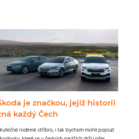
Škoda je značkou, jejíž historii
zná každý Čech
kutečné rodinné stříbro, i tak bychom mohli popsat
kodovky, které se v českých garážích drží i přes