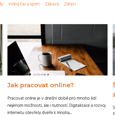
dy
Volný čas a sport
Zábava
Zdraví
Jak pracovat online?
Pracovat online je v dnešní době pro mnoho lidí
nejenom možností, ale i nutností. Digitalizace a rozvoj
S
internetu otevřely dveře k mnoha...
Š