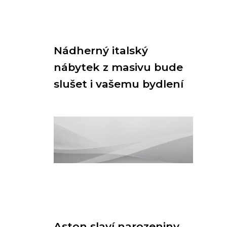
Nádherný italský
nábytek z masivu bude
slušet i vašemu bydlení
Aston slaví narozeniny.