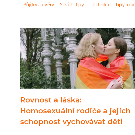
Půjčky a úvěry
Skvělé tipy
Technika
Tipy a ra
Rovnost a láska:
Homosexuální rodiče a jejich
schopnost vychovávat děti