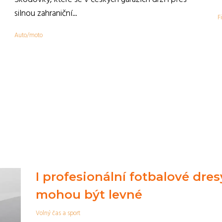
,
silnou zahraniční...
F
Auto/moto
I profesionální fotbalové dres
mohou být levné
Volný čas a sport