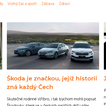
dy
Volný čas a sport
Zábava
Zdraví
Škoda je značkou, jejíž historii
zná každý Čech
P
n
Skutečné rodinné stříbro, i tak bychom mohli popsat
i
Škodovky, které se v českých garážích drží i přes