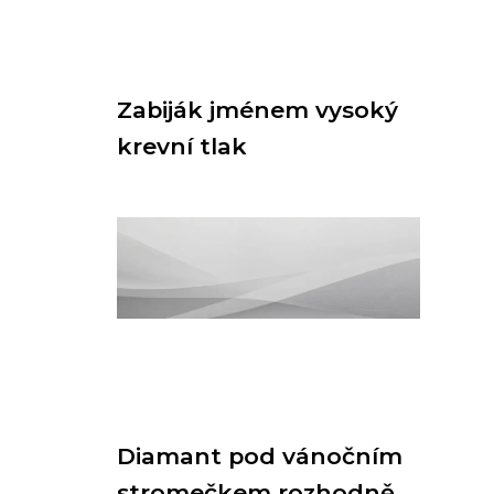
Zabiják jménem vysoký
krevní tlak
Diamant pod vánočním
stromečkem rozhodně