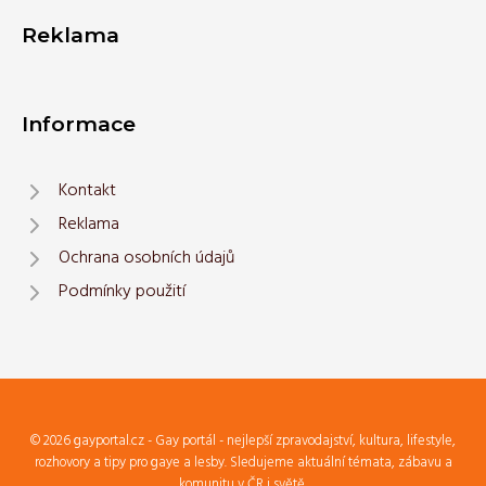
Reklama
Informace
Kontakt
Reklama
Ochrana osobních údajů
Podmínky použití
© 2026 gayportal.cz - Gay portál - nejlepší zpravodajství, kultura, lifestyle,
rozhovory a tipy pro gaye a lesby. Sledujeme aktuální témata, zábavu a
komunitu v ČR i světě.