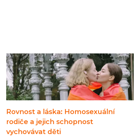
Rovnost a láska: Homosexuální
rodiče a jejich schopnost
vychovávat děti