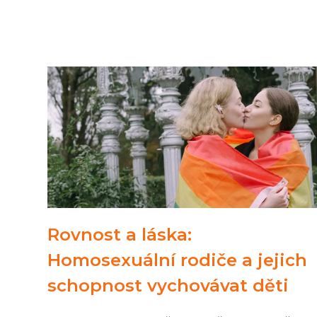
Rovnost a láska:
Homosexuální rodiče a jejich
schopnost vychovávat děti