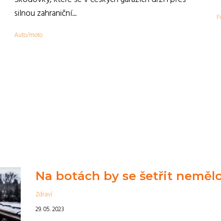
,
silnou zahraniční...
F
Auto/moto
Na botách by se šetřit neměl
Zdraví
29. 05. 2023