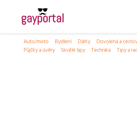
Auto/moto
Bydlení
Dárky
Dovolená a cesto
Půjčky a úvěry
Skvělé tipy
Technika
Tipy a ra