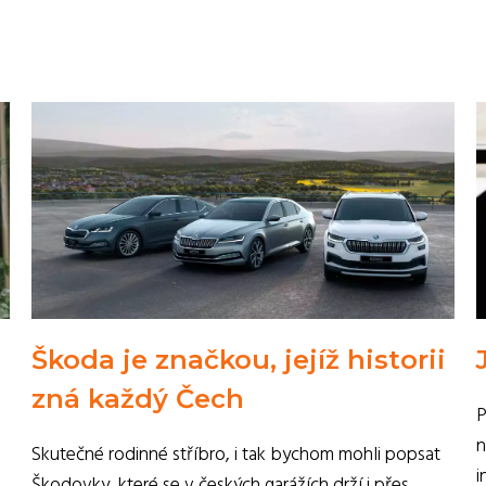
Škoda je značkou, jejíž historii
zná každý Čech
P
n
Skutečné rodinné stříbro, i tak bychom mohli popsat
i
Škodovky, které se v českých garážích drží i přes