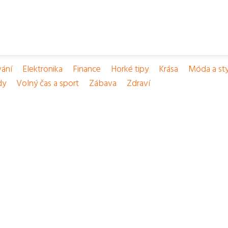
vání
Elektronika
Finance
Horké tipy
Krása
Móda a sty
dy
Volný čas a sport
Zábava
Zdraví