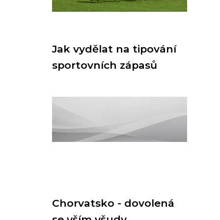
Jak vydělat na tipování
sportovních zápasů
Chorvatsko - dovolená
se vším všudy