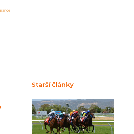
inance
Starší články
o