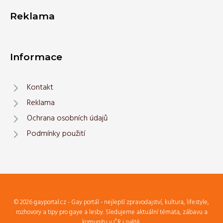
Reklama
Informace
Kontakt
Reklama
Ochrana osobních údajů
Podmínky použití
© 2026 gayportal.cz - Gay portál - nejlepší zpravodajství, kultura, lifestyle,
rozhovory a tipy pro gaye a lesby. Sledujeme aktuální témata, zábavu a
komunitu v ČR i světě.