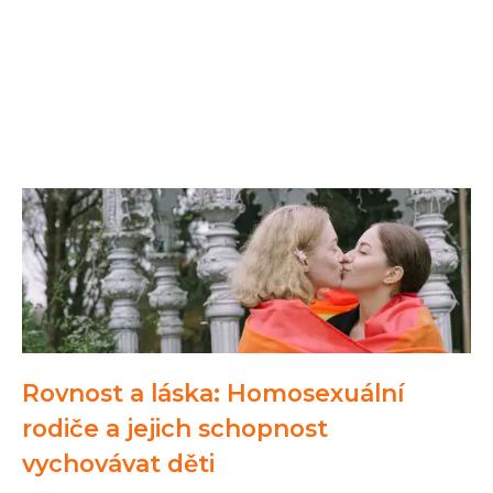
Rovnost a láska: Homosexuální
rodiče a jejich schopnost
vychovávat děti