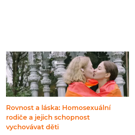
Rovnost a láska: Homosexuální
rodiče a jejich schopnost
vychovávat děti