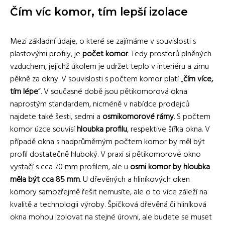
Čím víc komor, tím lepší izolace
Mezi základní údaje, o které se zajímáme v souvislosti s
plastovými profily, je
počet komor
. Tedy prostorů plněných
vzduchem, jejichž úkolem je udržet teplo v interiéru a zimu
pěkně za okny. V souvislosti s počtem komor platí „
čím více,
tím lépe
“. V současné době jsou pětikomorová okna
naprostým standardem, nicméně v nabídce prodejců
najdete také šesti, sedmi a
osmikomorové rámy
. S počtem
komor úzce souvisí
hloubka profilu
, respektive šířka okna. V
případě okna s nadprůměrným počtem komor by měl být
profil dostatečně hluboký. V praxi si pětikomorové okno
vystačí s cca 70 mm profilem, ale u
osmi komor by hloubka
měla být cca 85 mm
. U dřevěných a hliníkových oken
komory samozřejmě řešit nemusíte, ale o to více záleží na
kvalitě a technologii výroby. Špičková dřevěná či hliníková
okna mohou izolovat na stejné úrovni, ale budete se muset