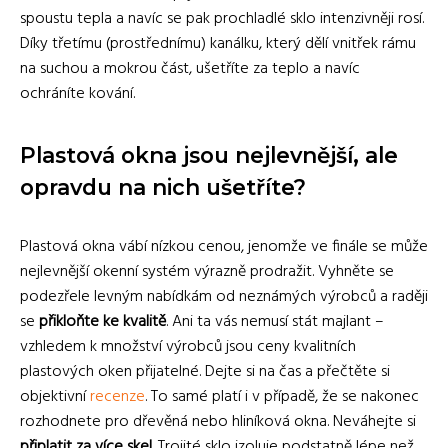
spoustu tepla a navíc se pak prochladlé sklo intenzivněji rosí.
Díky třetímu (prostřednímu) kanálku, který dělí vnitřek rámu
na suchou a mokrou část, ušetříte za teplo a navíc
ochráníte kování.
Plastová okna jsou nejlevnější, ale
opravdu na nich ušetříte?
Plastová okna vábí nízkou cenou, jenomže ve finále se může
nejlevnější okenní systém výrazně prodražit. Vyhněte se
podezřele levným nabídkám od neznámých výrobců a raději
se
přikloňte ke kvalitě
. Ani ta vás nemusí stát majlant –
vzhledem k množství výrobců jsou ceny kvalitních
plastových oken přijatelné. Dejte si na čas a přečtěte si
objektivní
recenze
. To samé platí i v případě, že se nakonec
rozhodnete pro dřevěná nebo hliníková okna. Neváhejte si
připlatit za více skel
. Trojité sklo izoluje podstatně lépe než