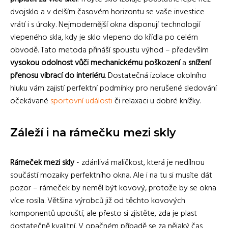
dvojsklo a v delším časovém horizontu se vaše investice
vrátí i s úroky. Nejmodernější okna disponují technologií
vlepeného skla, kdy je sklo vlepeno do křídla po celém
obvodě. Tato metoda přináší spoustu výhod – především
vysokou odolnost vůči mechanickému poškození
a
snížení
přenosu vibrací do interiéru
. Dostatečná izolace okolního
hluku vám zajistí perfektní podmínky pro nerušené sledování
očekávané
sportovní události
či relaxaci u dobré knížky.
Záleží i na rámečku mezi skly
Rámeček mezi skly
- zdánlivá maličkost, která je nedílnou
součástí mozaiky perfektního okna. Ale i na tu si musíte dát
pozor – rámeček by neměl být kovový, protože by se okna
více rosila. Většina výrobců již od těchto kovových
komponentů upouští, ale přesto si zjistěte, zda je plast
dostatečně kvalitní. V opačném případě se za nějaký čas