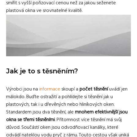
smířit s vyšší pořizovací cenou než za jakou seženete
plastová okna ve srovnatelné kvalitě.
Jak je to s těsněním?
Výrobci jsou na
informace
skoupí a
počet těsnění
uvádí jen
málokdo. Buďte ostražití a pohlídejte si těsnění jak u
plastových, tak i u dřevěných nebo hliníkových oken.
Standardem jsou dva těsnění, ale
mnohem efektivnější jsou
okna se třemi těsněními
. Přítomnost více těsnění má svůj
důvod. Součástí oken jsou odvodňovací kanálky, které
odvádí nateklou vodu pryč z rámu. Touto cestou však uniká