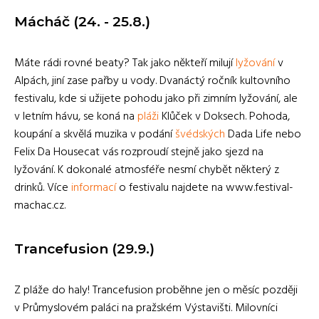
Mácháč (24. - 25.8.)
Máte rádi rovné beaty? Tak jako někteří milují
lyžování
v
Alpách, jiní zase pařby u vody. Dvanáctý ročník kultovního
festivalu, kde si užijete pohodu jako při zimním lyžování, ale
v letním hávu, se koná na
pláži
Klůček v Doksech. Pohoda,
koupání a skvělá muzika v podání
švédských
Dada Life nebo
Felix Da Housecat vás rozproudí stejně jako sjezd na
lyžování. K dokonalé atmosféře nesmí chybět některý z
drinků. Více
informací
o festivalu najdete na www.festival-
machac.cz.
Trancefusion (29.9.)
Z pláže do haly! Trancefusion proběhne jen o měsíc později
v Průmyslovém paláci na pražském Výstavišti. Milovníci