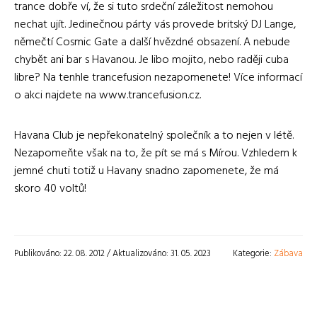
trance dobře ví, že si tuto srdeční záležitost nemohou
nechat ujít. Jedinečnou párty vás provede britský DJ Lange,
němečtí Cosmic Gate a další hvězdné obsazení. A nebude
chybět ani bar s Havanou. Je libo mojito, nebo raději cuba
libre? Na tenhle trancefusion nezapomenete! Více informací
o akci najdete na www.trancefusion.cz.
Havana Club je nepřekonatelný společník a to nejen v létě.
Nezapomeňte však na to, že pít se má s Mírou. Vzhledem k
jemné chuti totiž u Havany snadno zapomenete, že má
skoro 40 voltů!
Publikováno: 22. 08. 2012 / Aktualizováno: 31. 05. 2023
Kategorie:
Zábava