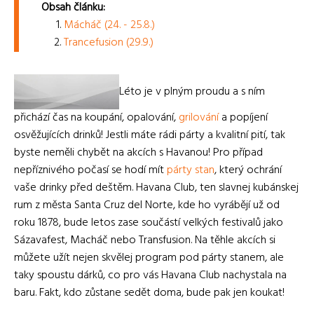
Obsah článku:
Mácháč (24. - 25.8.)
Trancefusion (29.9.)
Léto je v plným proudu a s ním
přichází čas na koupání, opalování,
grilování
a popíjení
osvěžujících drinků! Jestli máte rádi párty a kvalitní pití, tak
byste neměli chybět na akcích s Havanou! Pro případ
nepříznivého počasí se hodí mít
párty stan
, který ochrání
vaše drinky před deštěm. Havana Club, ten slavnej kubánskej
rum z města Santa Cruz del Norte, kde ho vyrábějí už od
roku 1878, bude letos zase součástí velkých festivalů jako
Sázavafest, Macháč nebo Transfusion. Na těhle akcích si
můžete užít nejen skvělej program pod párty stanem, ale
taky spoustu dárků, co pro vás Havana Club nachystala na
baru. Fakt, kdo zůstane sedět doma, bude pak jen koukat!