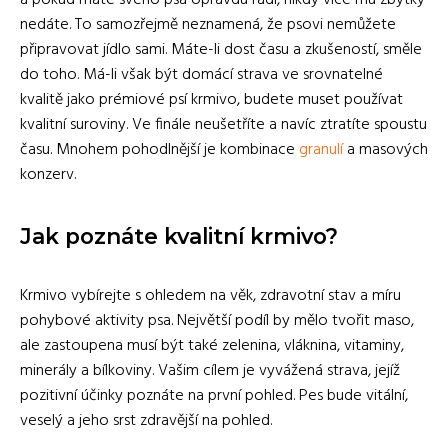
a pokud máte svého psa opravdu rádi, nikdy více mu zbytky
nedáte. To samozřejmě neznamená, že psovi nemůžete
připravovat jídlo sami. Máte-li dost času a zkušeností, směle
do toho. Má-li však být domácí strava ve srovnatelné
kvalitě jako prémiové psí krmivo, budete muset používat
kvalitní suroviny. Ve finále neušetříte a navíc ztratíte spoustu
času. Mnohem pohodlnější je kombinace
granulí
a masových
konzerv.
Jak poznáte kvalitní krmivo?
Krmivo vybírejte s ohledem na věk, zdravotní stav a míru
pohybové aktivity psa. Největší podíl by mělo tvořit maso,
ale zastoupena musí být také zelenina, vláknina, vitaminy,
minerály a bílkoviny. Vašim cílem je vyvážená strava, jejíž
pozitivní účinky poznáte na první pohled. Pes bude vitální,
veselý a jeho srst zdravější na pohled.