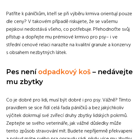
Patříte k páníčkům, kteří se při výběru krmiva orientují pouze
dle ceny? V takovém případě riskujete, že se vašemu
pejskovi nedostává všeho, co potřebuje. Přehodnoťte svůj
přístup a dopřejte mu prémiové krmivo pro psy– i ve
střední cenové relaci narazíte na kvalitní granule a konzervy
s obsahem nezbytných látek.
Pes není
odpadkový koš
– nedávejte
mu zbytky
Co je dobré pro lidi, musí být dobré i pro psy. Vážně? Tímto
pravidlem se sice řídí celá řada páníčků a bez jakýchkoliv
výčitek dokrmují své zvířecí druhy zbytky lidských pokrmů.
Zeptejte se svého veterináře, jak vážné důsledky může
tento způsob stravování mít. Budete nepříjemně překvapeni