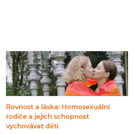
Rovnost a láska: Homosexuální
rodiče a jejich schopnost
vychovávat děti