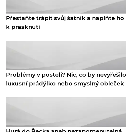
Přestaňte trápit svůj šatník a naplňte ho
k prasknutí
Problémy v posteli? Nic, co by nevyřešilo
luxusní prádýlko nebo smyslný obleček
Hurá do Řecka aneb nezapomenutelná