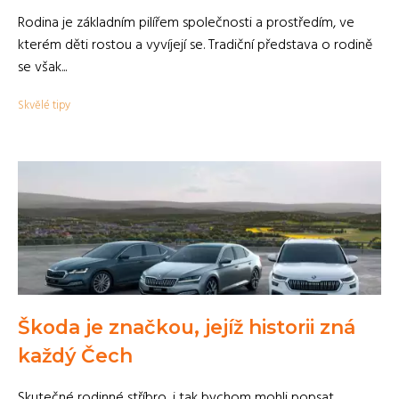
Rodina je základním pilířem společnosti a prostředím, ve
kterém děti rostou a vyvíjejí se. Tradiční představa o rodině
se však...
Skvělé tipy
Škoda je značkou, jejíž historii zná
každý Čech
Skutečné rodinné stříbro, i tak bychom mohli popsat