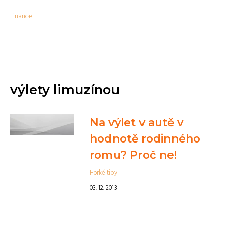
Finance
výlety limuzínou
Na výlet v autě v
hodnotě rodinného
romu? Proč ne!
Horké tipy
03. 12. 2013