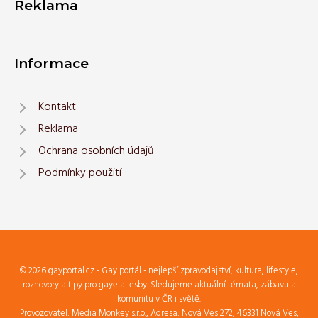
Reklama
Informace
Kontakt
Reklama
Ochrana osobních údajů
Podmínky použití
© 2026 gayportal.cz - Gay portál - nejlepší zpravodajství, kultura, lifestyle,
rozhovory a tipy pro gaye a lesby. Sledujeme aktuální témata, zábavu a
komunitu v ČR i světě.
Provozovatel: Media Monkey s.r.o., Adresa: Nová Ves 272, 46331 Nová Ves,