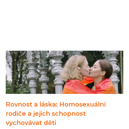
Rovnost a láska: Homosexuální
rodiče a jejich schopnost
vychovávat děti