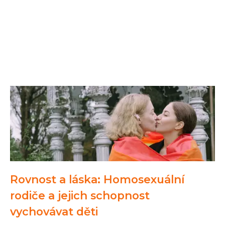
Rovnost a láska: Homosexuální
rodiče a jejich schopnost
vychovávat děti