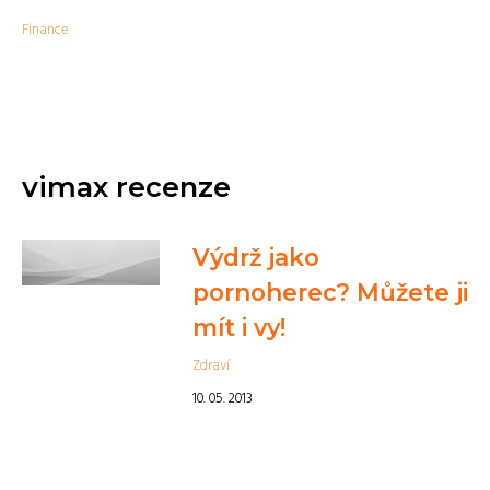
Finance
vimax recenze
Výdrž jako
pornoherec? Můžete ji
mít i vy!
Zdraví
10. 05. 2013