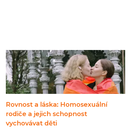
Rovnost a láska: Homosexuální
rodiče a jejich schopnost
vychovávat děti