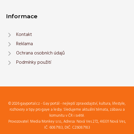
Informace
Kontakt
Reklama
Ochrana osobních údajů
Podmínky použití
© 2026 gayportal.cz - Gay portál - nejlepší zpravodajství, kultura, lifestyle,
rozhovory a tipy pro gaye a lesby. Sledujeme aktuální témata, zábavu a
komunitu v ČR i světě.
Provozovatel: Media Monkey s.r.o., Adresa: Nová Ves 272, 46331 Nová Ves,
IČ: 6087183, DIČ: CZ6087183