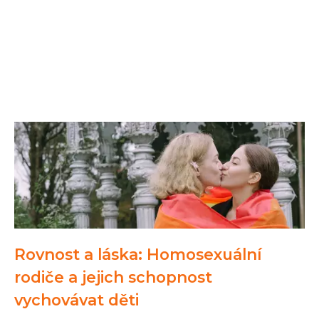
Rovnost a láska: Homosexuální
rodiče a jejich schopnost
vychovávat děti