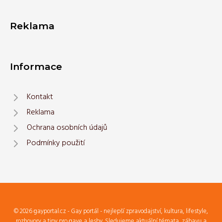
Reklama
Informace
Kontakt
Reklama
Ochrana osobních údajů
Podmínky použití
© 2026 gayportal.cz - Gay portál - nejlepší zpravodajství, kultura, lifestyle,
rozhovory a tipy pro gaye a lesby. Sledujeme aktuální témata, zábavu a