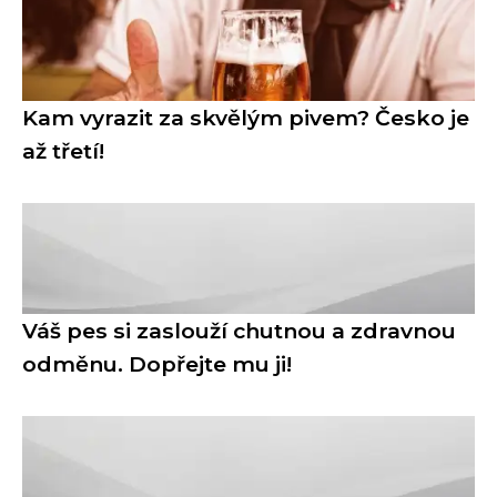
Kam vyrazit za skvělým pivem? Česko je
až třetí!
Váš pes si zaslouží chutnou a zdravnou
odměnu. Dopřejte mu ji!