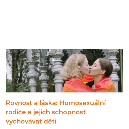
Rovnost a láska: Homosexuální
rodiče a jejich schopnost
vychovávat děti