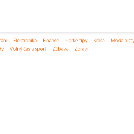
vání
Elektronika
Finance
Horké tipy
Krása
Móda a sty
dy
Volný čas a sport
Zábava
Zdraví