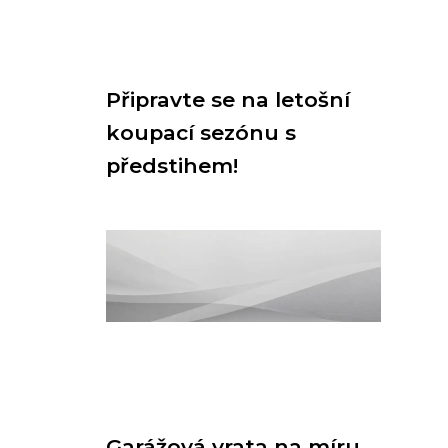
Připravte se na letošní
koupací sezónu s
předstihem!
Garážová vrata na míru