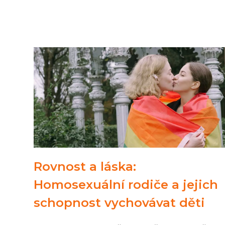
Rovnost a láska:
Homosexuální rodiče a jejich
schopnost vychovávat děti