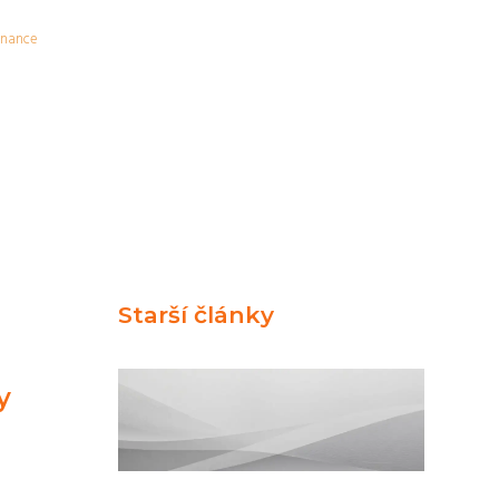
inance
Starší články
y