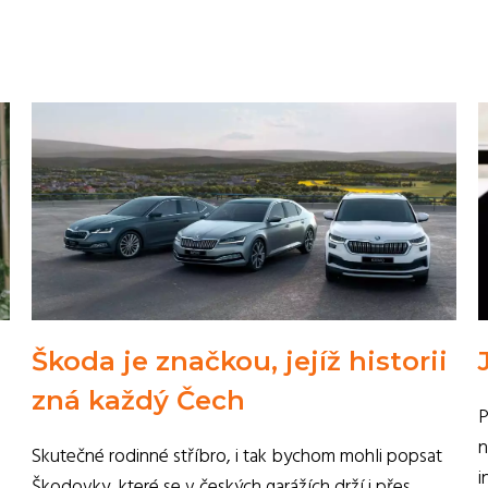
Škoda je značkou, jejíž historii
zná každý Čech
P
n
Skutečné rodinné stříbro, i tak bychom mohli popsat
i
Škodovky, které se v českých garážích drží i přes