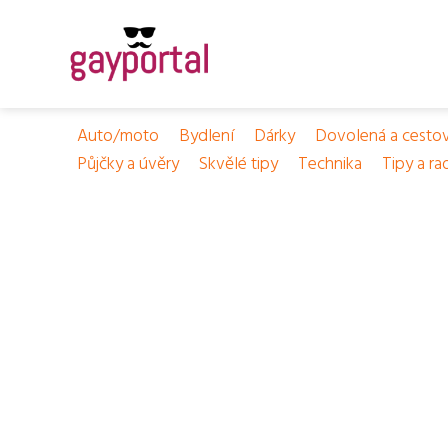
Auto/moto
Bydlení
Dárky
Dovolená a cesto
Půjčky a úvěry
Skvělé tipy
Technika
Tipy a ra