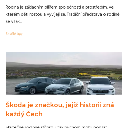
Rodina je základním pilířem společnosti a prostředím, ve
kterém děti rostou a vyvíjejí se. Tradiční představa o rodině
se však...
Skvělé tipy
Škoda je značkou, jejíž historii zná
každý Čech
Skutečné rodinné stříbro, i tak bychom mohli popsat