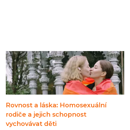
Rovnost a láska: Homosexuální
rodiče a jejich schopnost
vychovávat děti