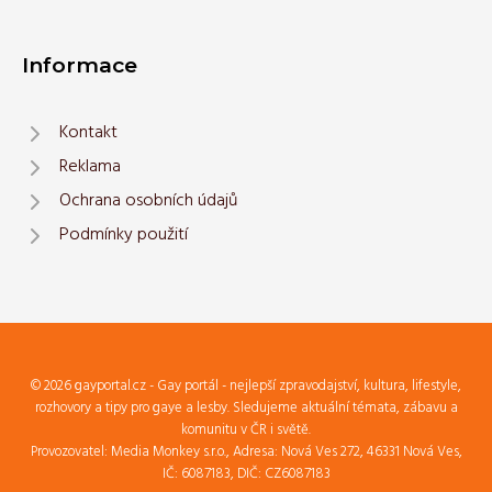
Informace
Kontakt
Reklama
Ochrana osobních údajů
Podmínky použití
© 2026 gayportal.cz - Gay portál - nejlepší zpravodajství, kultura, lifestyle,
rozhovory a tipy pro gaye a lesby. Sledujeme aktuální témata, zábavu a
komunitu v ČR i světě.
Provozovatel: Media Monkey s.r.o., Adresa: Nová Ves 272, 46331 Nová Ves,
IČ: 6087183, DIČ: CZ6087183