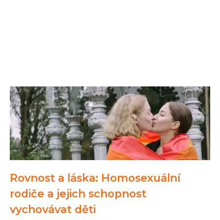
Rovnost a láska: Homosexuální
rodiče a jejich schopnost
vychovávat děti