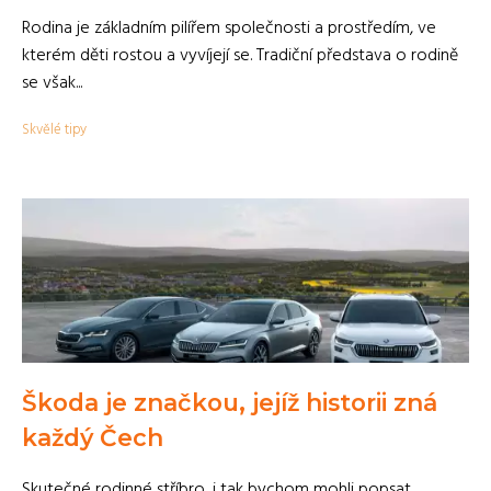
Rodina je základním pilířem společnosti a prostředím, ve
kterém děti rostou a vyvíjejí se. Tradiční představa o rodině
se však...
Skvělé tipy
Škoda je značkou, jejíž historii zná
každý Čech
Skutečné rodinné stříbro, i tak bychom mohli popsat