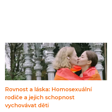
Rovnost a láska: Homosexuální
rodiče a jejich schopnost
vychovávat děti