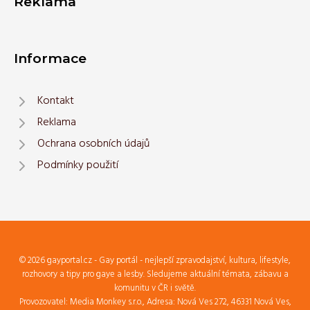
Reklama
Informace
Kontakt
Reklama
Ochrana osobních údajů
Podmínky použití
© 2026 gayportal.cz - Gay portál - nejlepší zpravodajství, kultura, lifestyle,
rozhovory a tipy pro gaye a lesby. Sledujeme aktuální témata, zábavu a
komunitu v ČR i světě.
Provozovatel: Media Monkey s.r.o., Adresa: Nová Ves 272, 46331 Nová Ves,