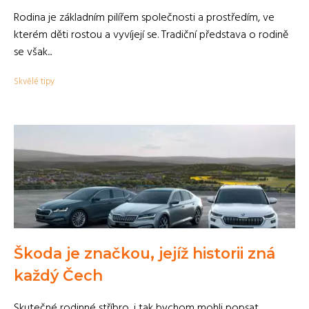
Rodina je základním pilířem společnosti a prostředím, ve
kterém děti rostou a vyvíjejí se. Tradiční představa o rodině
se však...
Skvělé tipy
Škoda je značkou, jejíž historii zná
každý Čech
Skutečné rodinné stříbro, i tak bychom mohli popsat