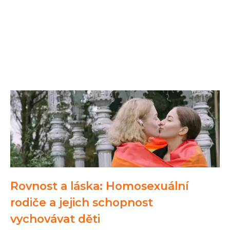
Rovnost a láska: Homosexuální
rodiče a jejich schopnost
vychovávat děti