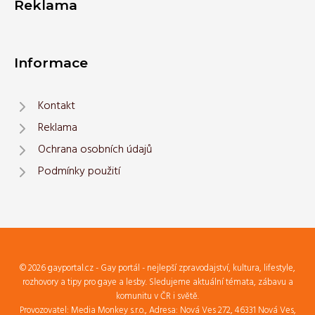
Reklama
Informace
Kontakt
Reklama
Ochrana osobních údajů
Podmínky použití
© 2026 gayportal.cz - Gay portál - nejlepší zpravodajství, kultura, lifestyle,
rozhovory a tipy pro gaye a lesby. Sledujeme aktuální témata, zábavu a
komunitu v ČR i světě.
Provozovatel: Media Monkey s.r.o., Adresa: Nová Ves 272, 46331 Nová Ves,