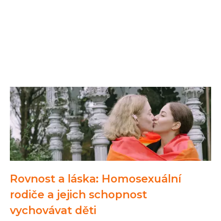
Rovnost a láska: Homosexuální
rodiče a jejich schopnost
vychovávat děti