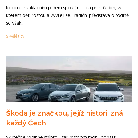
Rodina je základním pilířem společnosti a prostředím, ve
kterém děti rostou a vyvíjejí se. Tradiční představa o rodině
se však...
Skvělé tipy
Škoda je značkou, jejíž historii zná
každý Čech
Skutečné rodinné stříbro, i tak bychom mohli popsat