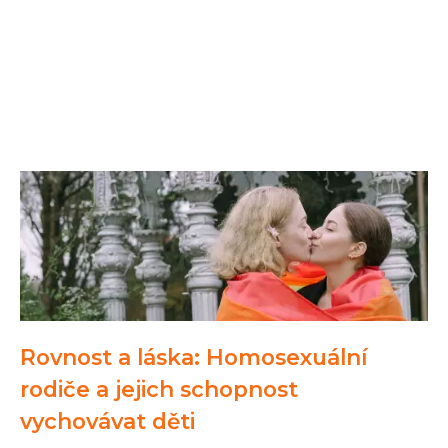
Rovnost a láska: Homosexuální
rodiče a jejich schopnost
vychovávat děti