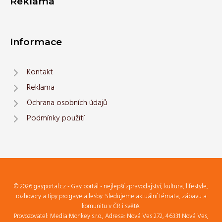
Reklama
Informace
Kontakt
Reklama
Ochrana osobních údajů
Podmínky použití
© 2026 gayportal.cz - Gay portál - nejlepší zpravodajství, kultura, lifestyle,
rozhovory a tipy pro gaye a lesby. Sledujeme aktuální témata, zábavu a
komunitu v ČR i světě.
Provozovatel: Media Monkey s.r.o., Adresa: Nová Ves 272, 46331 Nová Ves,