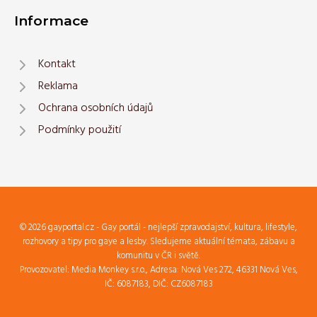
Informace
Kontakt
Reklama
Ochrana osobních údajů
Podmínky použití
© 2026 gayportal.cz - Gay portál - nejlepší zpravodajství, kultura, lifestyle,
rozhovory a tipy pro gaye a lesby. Sledujeme aktuální témata, zábavu a
komunitu v ČR i světě.
Provozovatel: Media Monkey s.r.o., Adresa: Nová Ves 272, 46331 Nová Ves,
IČ: 6087183, DIČ: CZ6087183