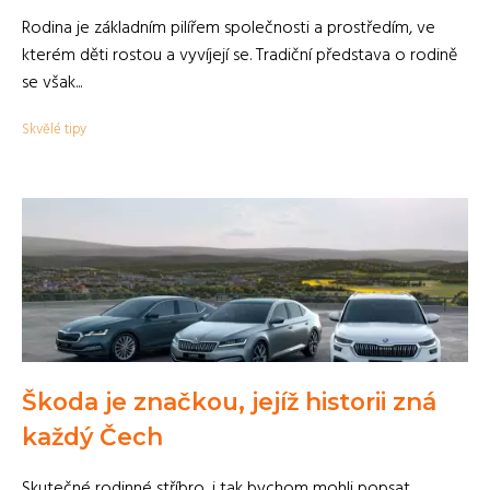
Rodina je základním pilířem společnosti a prostředím, ve
kterém děti rostou a vyvíjejí se. Tradiční představa o rodině
se však...
Skvělé tipy
Škoda je značkou, jejíž historii zná
každý Čech
Skutečné rodinné stříbro, i tak bychom mohli popsat