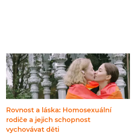
Rovnost a láska: Homosexuální
rodiče a jejich schopnost
vychovávat děti