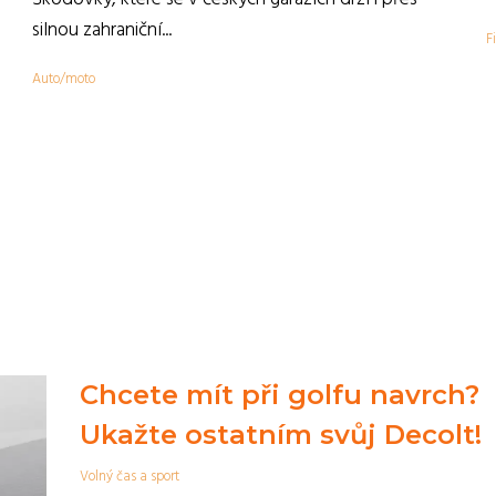
,
silnou zahraniční...
F
Auto/moto
Chcete mít při golfu navrch?
Ukažte ostatním svůj Decolt!
Volný čas a sport