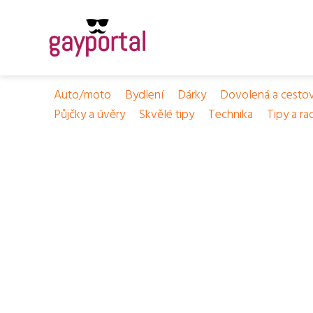
Auto/moto
Bydlení
Dárky
Dovolená a cesto
Půjčky a úvěry
Skvělé tipy
Technika
Tipy a ra