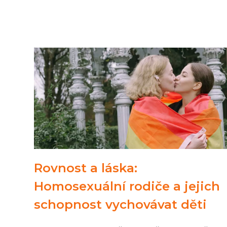
Rovnost a láska:
Homosexuální rodiče a jejich
schopnost vychovávat děti