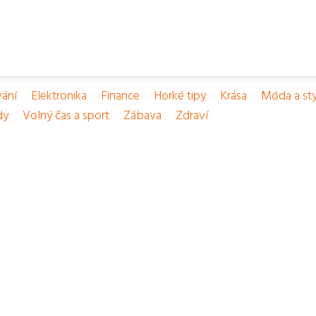
vání
Elektronika
Finance
Horké tipy
Krása
Móda a sty
dy
Volný čas a sport
Zábava
Zdraví