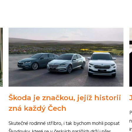
Škoda je značkou, jejíž historii
zná každý Čech
P
n
Skutečné rodinné stříbro, i tak bychom mohli popsat
i
Škodovky, které se v českých garážích drží i přes