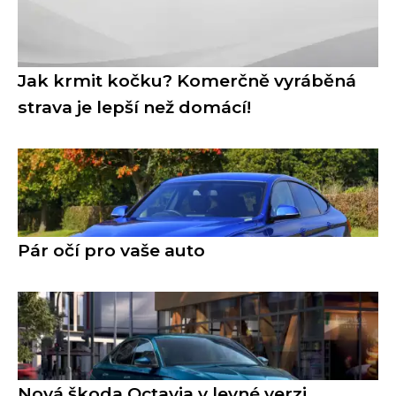
Jak krmit kočku? Komerčně vyráběná
strava je lepší než domácí!
Pár očí pro vaše auto
Nová škoda Octavia v levné verzi