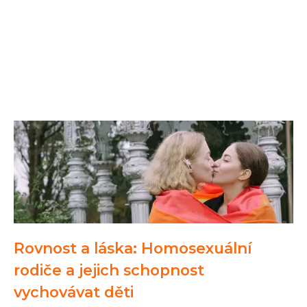
Rovnost a láska: Homosexuální
rodiče a jejich schopnost
vychovávat děti