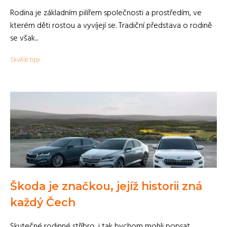
Rodina je základním pilířem společnosti a prostředím, ve
kterém děti rostou a vyvíjejí se. Tradiční představa o rodině
se však...
Skvělé tipy
Škoda je značkou, jejíž historii zná
každý Čech
Skutečné rodinné stříbro, i tak bychom mohli popsat