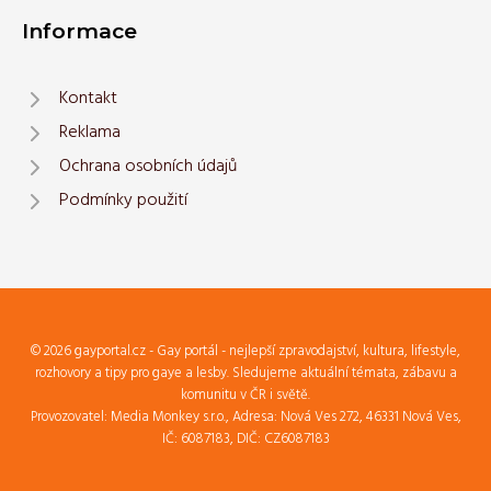
Informace
Kontakt
Reklama
Ochrana osobních údajů
Podmínky použití
© 2026 gayportal.cz - Gay portál - nejlepší zpravodajství, kultura, lifestyle,
rozhovory a tipy pro gaye a lesby. Sledujeme aktuální témata, zábavu a
komunitu v ČR i světě.
Provozovatel: Media Monkey s.r.o., Adresa: Nová Ves 272, 46331 Nová Ves,
IČ: 6087183, DIČ: CZ6087183