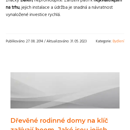
značky
Daikin
, neprohloupíte. Zařízení patří k
nejkvalitnějším
na trhu
, jejich instalace a údržba je snadná a návratnost
vynaložené investice rychlá.
Publikováno: 27. 08. 2014 / Aktualizováno: 31. 05. 2023
Kategorie:
Bydlení
Dřevěné rodinné domy na klíč
zažívají boom. Jaké jsou jejich