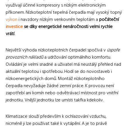
využívají účinné kompresory s nízkým elektronickým
příkonem. Nízkoteplotní tepelná čerpadla mají vysoký topný
výkon
i navzdory nízkým venkovním teplotám a
počáteční
investice
se díky energetické nenáročnosti velmi rychle
vrátí
.
Největší výhoda nízkoteplotních čerpadel spočívá v
úspoře
provozních nákladů
a udržování optimálního komfortu.
Ovládání je velmi snadné a uživatel má neustálý přehled nad
aktuální teplotou i spotřebou. Hodí se do novostaveb i
nízkoenergetických domů. Montáž nízkoteplotního
čerpadla nevyžaduje žádné zemní práce. K provozu není
zapotřebí ani komín nebo odvětrávací místnost pro vnitřní
jednotku. Vnější jednotku lze umísti takřka kdekoliv.
Klimatizace slouží především k ochlazování vzduchu,
nicméně ji lze používat také k vytápění. A je to právě