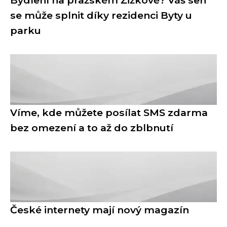
Bydlení na pražském Žižkově? Váš sen
se může splnit díky rezidenci Byty u
parku
Víme, kde můžete posílat SMS zdarma
bez omezení a to až do zblbnutí
České internety mají nový magazín