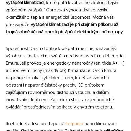
vytápění klimatizací
, které patří k vůbec nejekologičtějším
způsobům vytápění. Obrovská výhoda tkví ve vzniku
okamžitého tepla a energetická úspornost. Možná vás
překvapí, že
vytápění klimatizací je při stejném příkonu až
trojnásobně účinná oproti přitápění elektrickými přímotopy
.
Společnost Daikin dlouhodobě patří mezi nejuznávanější
výrobce klimatizací na světě a nedávno uvedla na trh model
Emura. Její provoz je energeticky nenáročný (en. třída A+++)
a chod velmi tichý (max. 19 db). Klimatizace Daikin Emura
disponuje fotokalalytickým filtrem, který ze vzduchu
odstraní i nepatrné částečky prachu, 3D průtokem
zajišťujícím rovnoměrnou distribuci vzduchu a dalšími
inovativními funkcemi. Za zmínku stojí také jednoduché
ovládání prostřednictvím aplikace v chytrém telefonu.
Rozhodnete-li se pro tepelné
čerpadlo
nebo klimatizaci