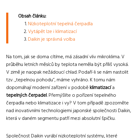
Obsah článku:
Nízkoteplotní tepelná čerpadla
Vytápět lze i klimatizací
Daikin je správná volba
Na tom, jak se doma cítíme, má zásadní vliv mikroklima. V
průběhu letních měsíců by teplota neměla být příliš vysoká.
V zimě je naopak nežádoucí chlad. Podaří-li se nám nastolit
tzv. „tepelnou pohodu“, máme vyhráno. K tomu nám
dopomáhají moderní zařízení v podobě
klimatizací
a
tepelných čerpadel
. Přemýšlíte o pořízení tepelného
čerpadla nebo klimatizace i vy? V tom případě zpozorněte
nad inovativními technologiemi japonské společnosti Daikin,
která v daném segmentu patří mezi absolutní špičku.
Společnost Daikin vyrábí nizkoteplotní systémy, které