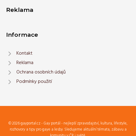
Reklama
Informace
Kontakt
Reklama
Ochrana osobních údajů
Podmínky použití
© 2026 gayportal.cz - Gay portál - nejlepší zpravodajství, kultura, lifestyle,
rozhovory a tipy pro gaye a lesby. Sledujeme aktuální témata, zábavu a
komunitu v ČR i světě.