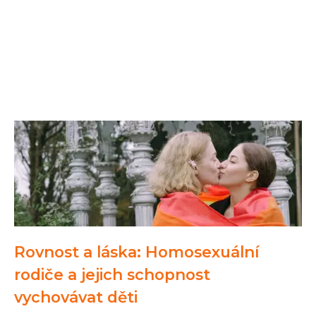
Rovnost a láska: Homosexuální
rodiče a jejich schopnost
vychovávat děti