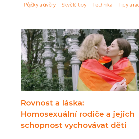
Půjčky a úvěry
Skvělé tipy
Technika
Tipy a ra
Rovnost a láska:
Homosexuální rodiče a jejich
schopnost vychovávat děti