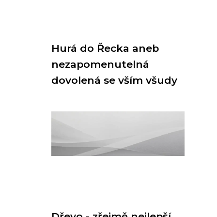
Hurá do Řecka aneb
nezapomenutelná
dovolená se vším všudy
Dřevo - zřejmě nejlepší