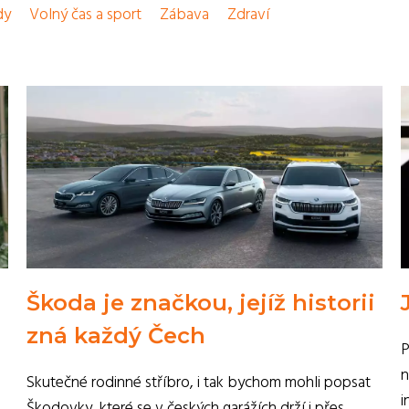
dy
Volný čas a sport
Zábava
Zdraví
Škoda je značkou, jejíž historii
zná každý Čech
P
n
Skutečné rodinné stříbro, i tak bychom mohli popsat
i
Škodovky, které se v českých garážích drží i přes