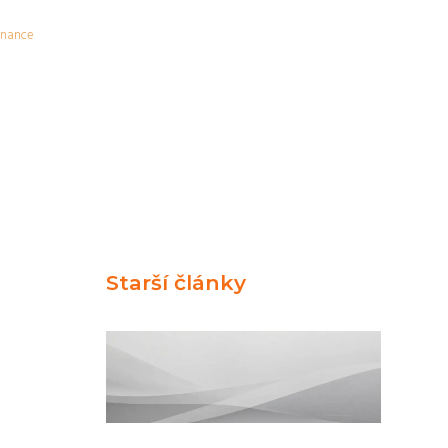
inance
Starší články
u