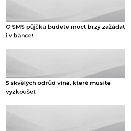
O SMS půjčku budete moct brzy zažádat
i v bance!
5 skvělých odrůd vína, které musíte
vyzkoušet