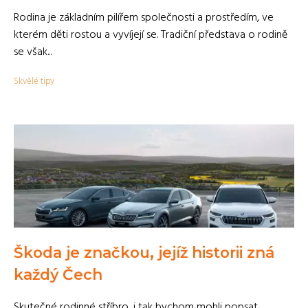
Rodina je základním pilířem společnosti a prostředím, ve
kterém děti rostou a vyvíjejí se. Tradiční představa o rodině
se však...
Skvělé tipy
Škoda je značkou, jejíž historii zná
každý Čech
Skutečné rodinné stříbro, i tak bychom mohli popsat