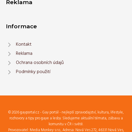
Reklama
Informace
Kontakt
Reklama
Ochrana osobních údajů
Podmínky použití
© 2026 gayportal.cz - Gay portál - nejlepší zpravodajství, kultura, lifestyle,
rozhovory a tipy pro gaye a lesby. Sledujeme aktuální témata, zábavu a
komunitu v ČR i světě.
Provozovatel: Media Monkey s.r.o., Adresa: Nová Ves 272, 46331 Nová Ves,