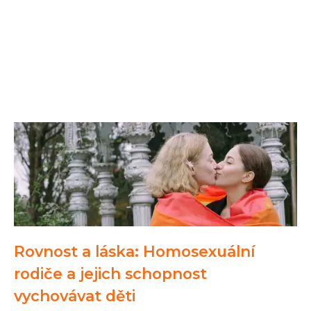
Rovnost a láska: Homosexuální
rodiče a jejich schopnost
vychovávat děti