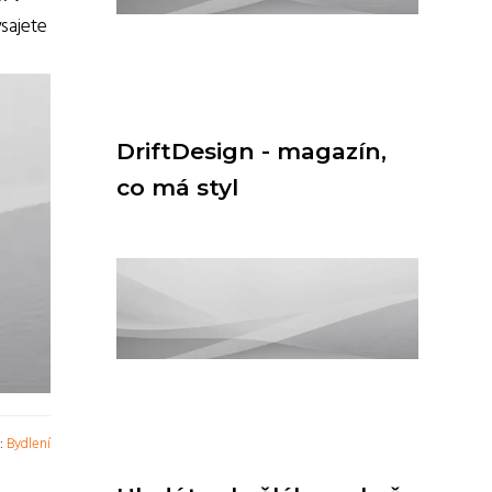
sajete
DriftDesign - magazín,
co má styl
e:
Bydlení