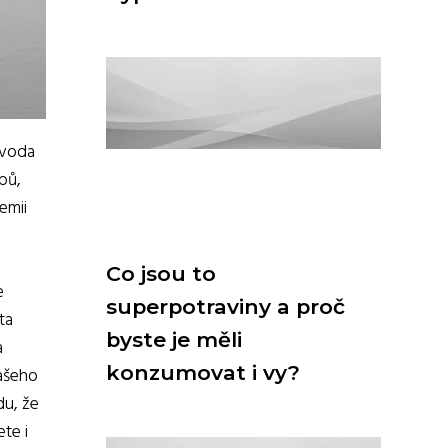
 voda
bů,
emii
Co jsou to
e
superpotraviny a proč
ta
byste je měli
a
konzumovat i vy?
vašeho
du, že
te i