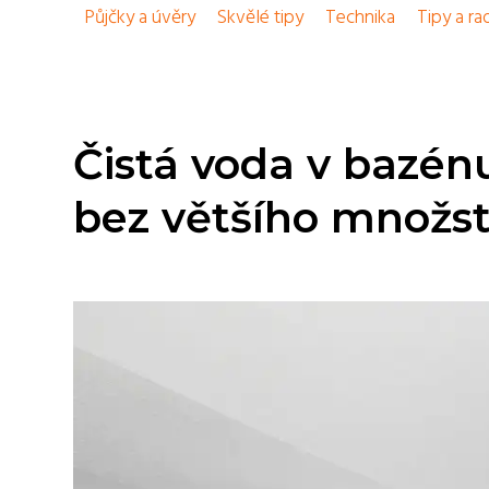
Půjčky a úvěry
Skvělé tipy
Technika
Tipy a ra
Čistá voda v bazénu
bez většího množst