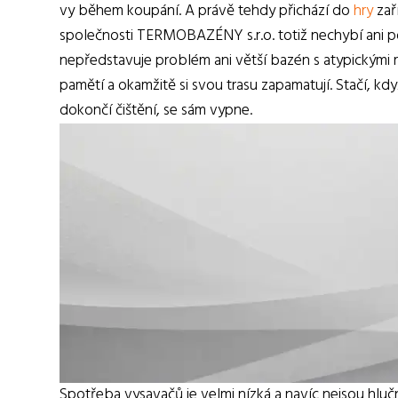
vy během koupání. A právě tehdy přichází do
hry
zař
společnosti TERMOBAZÉNY s.r.o. totiž nechybí ani 
nepředstavuje problém ani větší bazén s atypickými 
pamětí a okamžitě si svou trasu zapamatují. Stačí, kd
dokončí čištění, se sám vypne.
Spotřeba vysavačů je velmi nízká a navíc nejsou hlučn