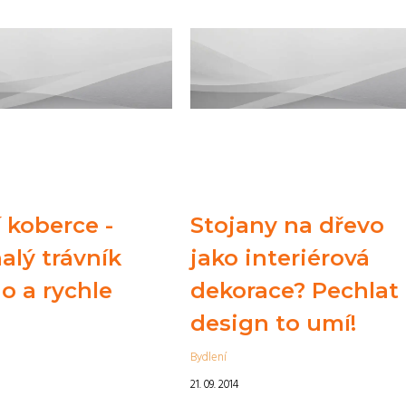
 koberce -
Stojany na dřevo
alý trávník
jako interiérová
o a rychle
dekorace? Pechlat
design to umí!
Bydlení
21. 09. 2014