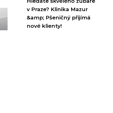
Hledáte skvělého zubaře
v Praze? Klinika Mazur
&amp; Pšeničný přijímá
nové klienty!