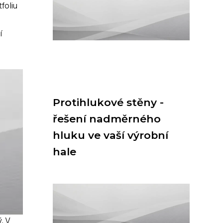
foliu
í
Protihlukové stěny -
řešení nadměrného
hluku ve vaší výrobní
hale
. V