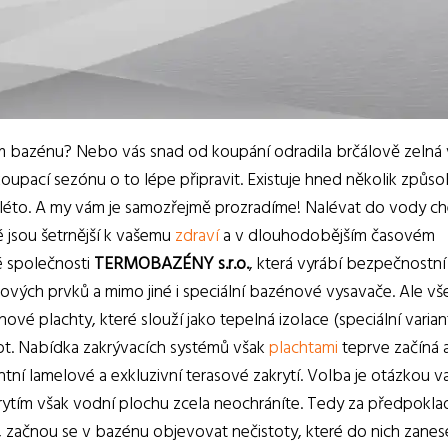
tním bazénu? Nebo vás snad od koupání odradila brčálově zelná
koupací sezónu o to lépe připravit. Existuje hned několik způso
é léto. A my vám je samozřejmě prozradíme!
Nalévat do vody ch
ré jsou šetrnější k vašemu
zdraví
a v dlouhodobějším časovém
é společnosti
TERMOBAZÉNY s.r.o.
, která vyrábí bezpečnostní
nových prvků a mimo jiné i speciální bazénové vysavače. Ale vš
é plachty, které slouží jako tepelná izolace (speciální varian
t. Nabídka zakrývacích systémů však
plachtami
teprve začíná 
ntní lamelové a exkluzivní terasové zakrytí. Volba je otázkou 
rytím však vodní plochu zcela neochráníte. Tedy za předpokla
začnou se v bazénu objevovat nečistoty, které do nich zanese