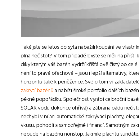
Také jste se letos do syta nabažili koupání ve vlas
plná nečistot? V tom případě byste se měli na příští 
díky kterým váš bazén vydrží křišťálově čistý po cel
není to pravé ořechové – jsou i lepší alternativy, kte
horizontu také k peněžence. Své o tom ví zakladatel
zakrytí bazénů
a nabízí široké portfolio dalších bazé
pěkně popořádku. Společnost vyrábí celoroční bazénov
SOLAR vodu dokonce ohřívá) a zábrana pádu nečisto
nechybí v ní ani automatické zakrývací plachty, elega
vkusu, pohodlí a samozřejmě i financí. Samotným zak
nebude na bazénu nonstop. Jakmile plachtu sundáte, 