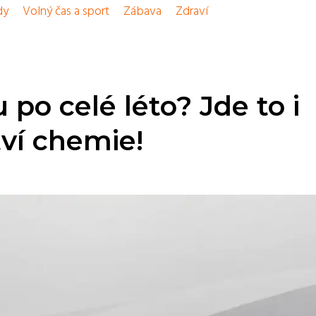
dy
Volný čas a sport
Zábava
Zdraví
 po celé léto? Jde to i
ví chemie!