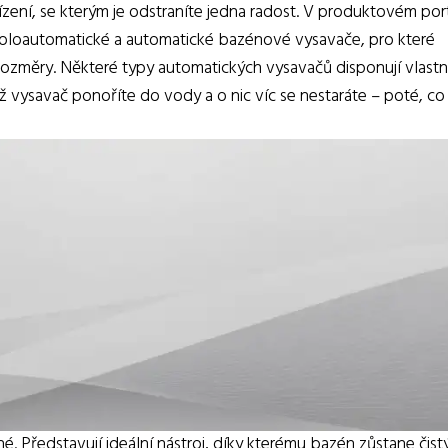
ízení, se kterým je odstraníte jedna radost. V produktovém port
poloautomatické a automatické bazénové vysavače, pro které
rozměry. Některé typy automatických vysavačů disponují vlastn
yž vysavač ponoříte do vody a o nic víc se nestaráte – poté, co
é. Představují ideální nástroj, díky kterému bazén zůstane čistý