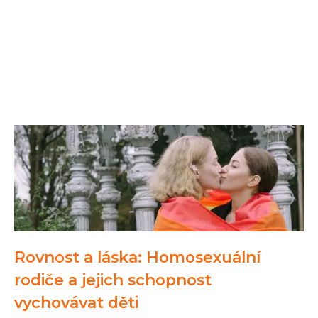
Rovnost a láska: Homosexuální
rodiče a jejich schopnost
vychovávat děti