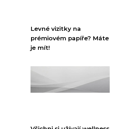
Levné vizitky na
prémiovém papíře? Máte
je mít!
Všichni si užívají wellness