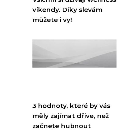
víkendy. Díky slevám
můžete i vy!
3 hodnoty, které by vás
měly zajímat dříve, než
začnete hubnout