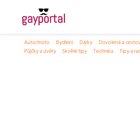
Auto/moto
Bydlení
Dárky
Dovolená a cesto
Půjčky a úvěry
Skvělé tipy
Technika
Tipy a ra