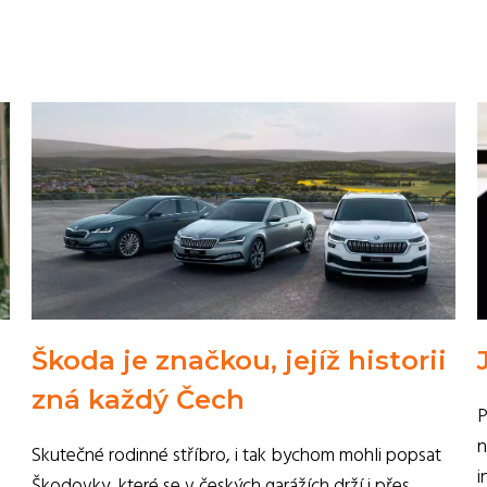
Škoda je značkou, jejíž historii
zná každý Čech
P
n
Skutečné rodinné stříbro, i tak bychom mohli popsat
i
Škodovky, které se v českých garážích drží i přes