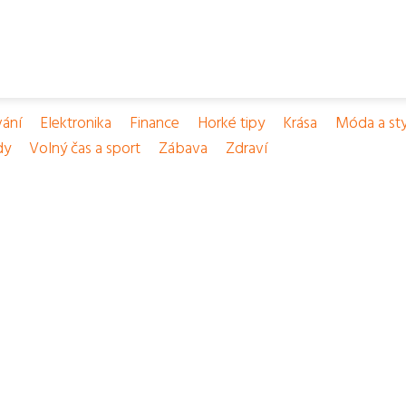
vání
Elektronika
Finance
Horké tipy
Krása
Móda a sty
dy
Volný čas a sport
Zábava
Zdraví