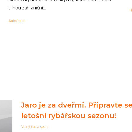
,
silnou zahraniční...
F
Auto/moto
Jaro je za dveřmi. Připravte s
letošní rybářskou sezonu!
Volný čas a sport