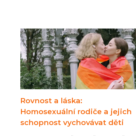
Rovnost a láska:
Homosexuální rodiče a jejich
schopnost vychovávat děti