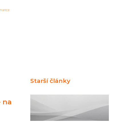
inance
Starší články
e na