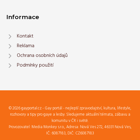
Informace
Kontakt
Reklama
Ochrana osobních údajů
Podmínky použití
© 2026 gayportal.cz - Gay portál - nejlepší zpravodajství, kultura, lifestyle,
rozhovory a tipy pro gaye a lesby. Sledujeme aktuální témata, zábavu a
komunitu v ČR i světě.
Provozovatel: Media Monkey s.r.o., Adresa: Nová Ves 272, 46331 Nová Ves,
IČ: 6087183, DIČ: CZ6087183