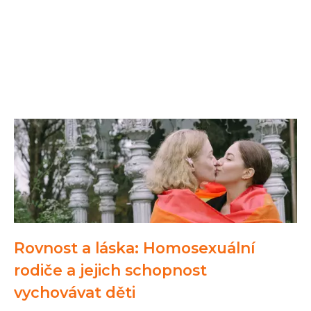
Rovnost a láska: Homosexuální
rodiče a jejich schopnost
vychovávat děti